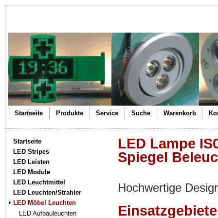
Startseite
Produkte
Service
Suche
Warenkorb
Ko
LED Lampe IS0
Startseite
LED Stripes
Spiegel Beleu
LED Leisten
LED Module
LED Leuchtmittel
Hochwertige Desi
LED Leuchten/Strahler
LED Möbel Leuchten
Einsatzgebiet
LED Aufbauleuchten