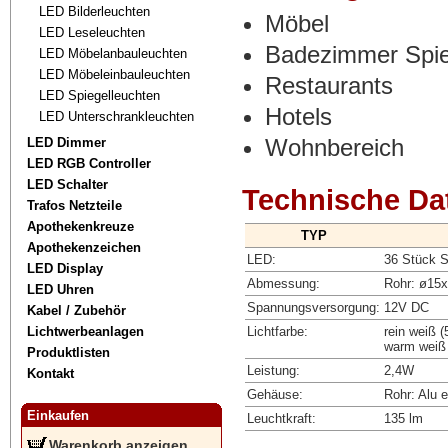
LED Bilderleuchten
Möbel
LED Leseleuchten
Badezimmer Spie
LED Möbelanbauleuchten
LED Möbeleinbauleuchten
Restaurants
LED Spiegelleuchten
Hotels
LED Unterschrankleuchten
Wohnbereich
LED Dimmer
LED RGB Controller
LED Schalter
Technische Da
Trafos Netzteile
Apothekenkreuze
TYP
Apothekenzeichen
LED:
36 Stück 
LED Display
Abmessung:
Rohr: ø15
LED Uhren
Spannungsversorgung:
12V DC
Kabel / Zubehör
Lichtwerbeanlagen
Lichtfarbe:
rein weiß 
warm weiß
Produktlisten
Leistung:
2,4W
Kontakt
Gehäuse:
Rohr: Alu e
Einkaufen
Leuchtkraft:
135 lm
Warenkorb anzeigen