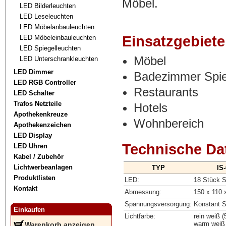
Möbel.
LED Bilderleuchten
LED Leseleuchten
LED Möbelanbauleuchten
Einsatzgebiet
LED Möbeleinbauleuchten
LED Spiegelleuchten
Möbel
LED Unterschrankleuchten
LED Dimmer
Badezimmer Spie
LED RGB Controller
Restaurants
LED Schalter
Trafos Netzteile
Hotels
Apothekenkreuze
Wohnbereich
Apothekenzeichen
LED Display
Technische Da
LED Uhren
Kabel / Zubehör
Lichtwerbeanlagen
TYP
IS
Produktlisten
LED:
18 Stück 
Kontakt
Abmessung:
150 x 110
Spannungsversorgung:
Konstant 
Einkaufen
Lichtfarbe:
rein weiß 
warm weiß
Warenkorb anzeigen