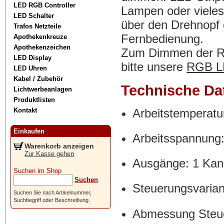
LED RGB Controller
Lampen oder vieles
LED Schalter
über den Drehnopf 
Trafos Netzteile
Fernbedienung.
Apothekenkreuze
Apothekenzeichen
Zum Dimmen der R
LED Display
bitte unsere
RGB LE
LED Uhren
Kabel / Zubehör
Technische Da
Lichtwerbeanlagen
Produktlisten
Kontakt
Arbeitstemperatu
Einkaufen
Arbeitsspannung
Warenkorb anzeigen
Zur Kasse gehen
Ausgänge: 1 Kan
Suchen im Shop
Suchen
Steuerungsvaria
Suchen Sie nach Artikelnummer,
Suchbegriff oder Beschreibung.
Abmessung Steu