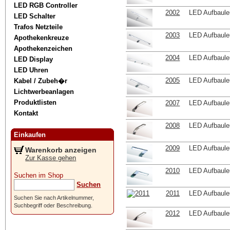
LED RGB Controller
2002
LED Aufbaul
LED Schalter
Trafos Netzteile
2003
LED Aufbaul
Apothekenkreuze
Apothekenzeichen
2004
LED Aufbaul
LED Display
LED Uhren
2005
LED Aufbaul
Kabel / Zubeh�r
Lichtwerbeanlagen
Produktlisten
2007
LED Aufbaul
Kontakt
2008
LED Aufbaul
Einkaufen
2009
LED Aufbaul
Warenkorb anzeigen
Zur Kasse gehen
2010
LED Aufbaul
Suchen im Shop
Suchen
2011
LED Aufbaul
Suchen Sie nach Artikelnummer,
Suchbegriff oder Beschreibung.
2012
LED Aufbaul