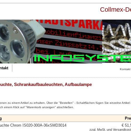
Collmex-
ntakt
Kontakt
euchte, Schrankaufbauleuchten, Aufbaulampe
ionen zu einem Artikel zu erhalten. Über die "Bestellen" - Schaltflächen fügen Sie einzelne Artikel
ach einem Klick auf "Warenkorb anzeigen" abschließen.
g
Pre
euchte Chrom IS020-300A-36xSMD3014
€ 51,
zzgl. MwSt. und
Versandkos