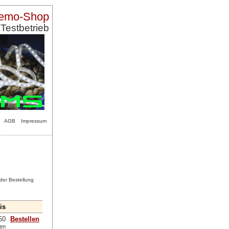
Demo-Shop
Testbetrieb
AGB
Impressum
 der Bestellung
is
50
Bestellen
ten